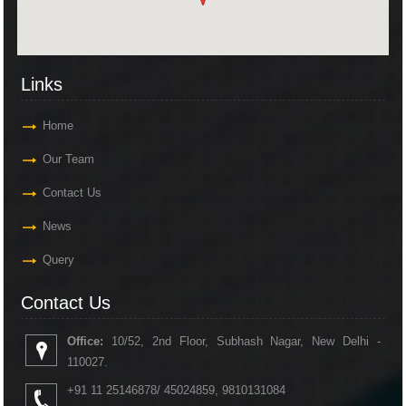
Links
Home
Our Team
Contact Us
News
Query
Contact Us
Office:
10/52, 2nd Floor, Subhash Nagar, New Delhi -
110027.
+91 11 25146878/ 45024859, 9810131084