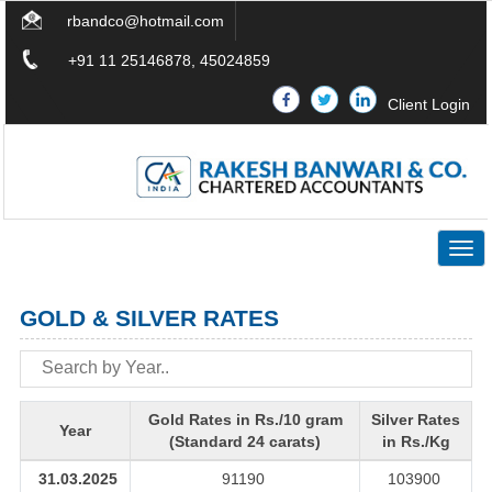
rbandco@hotmail.com
+91 11 25146878, 45024859
Client Login
Togg
navig
GOLD & SILVER RATES
Gold Rates in Rs./10 gram
Silver Rates
Year
(Standard 24 carats)
in Rs./Kg
31.03.2025
91190
103900