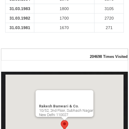
31.03.1983
1800
3105
31.03.1982
1700
2720
31.03.1981
1670
271
204698
Times Visited
Rakesh Banwari & Co.
10/52, 2nd Floor, Subhash Nagar
New Delhi 110027